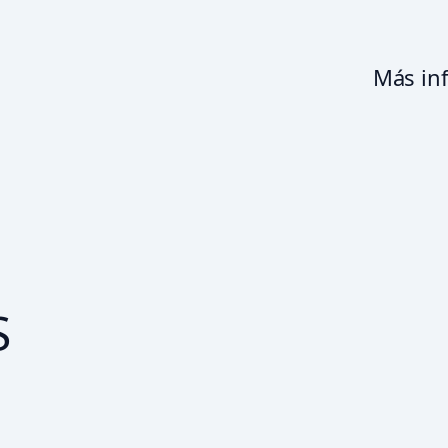
Más in
S