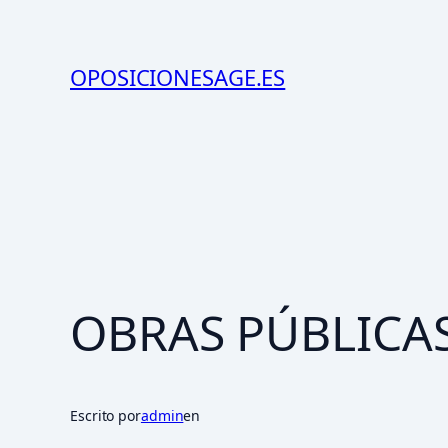
Saltar
al
OPOSICIONESAGE.ES
contenido
OBRAS PÚBLICA
Escrito por
admin
en