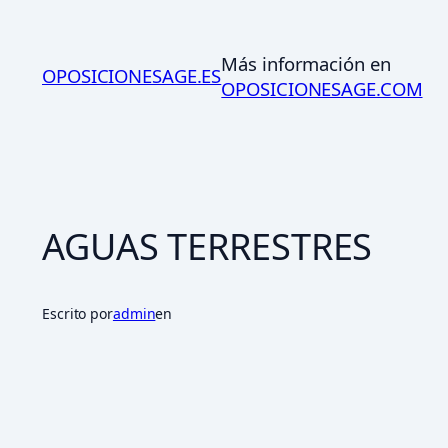
Saltar
al
Más información en
contenido
OPOSICIONESAGE.ES
OPOSICIONESAGE.COM
AGUAS TERRESTRES
Escrito por
admin
en