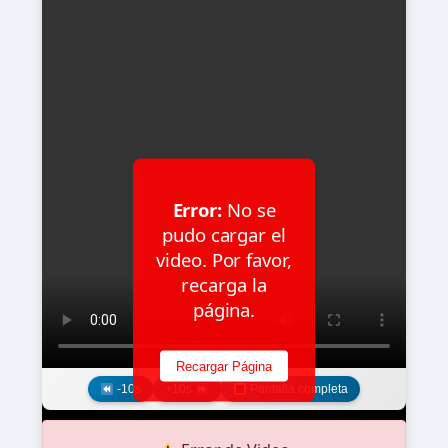
Error:
No se
pudo cargar el
video. Por favor,
recarga la
página.
Recargar Página
-10s
+10s
Pantalla completa