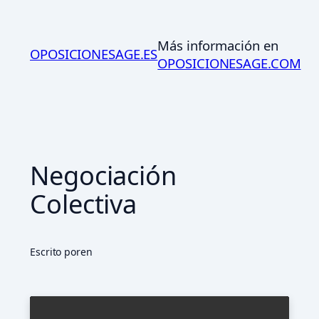
Saltar
al
Más información en
contenido
OPOSICIONESAGE.ES
OPOSICIONESAGE.COM
Negociación
Colectiva
Escrito por
en