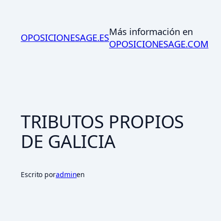
Saltar
al
Más información en
contenido
OPOSICIONESAGE.ES
OPOSICIONESAGE.COM
TRIBUTOS PROPIOS
DE GALICIA
Escrito por
admin
en