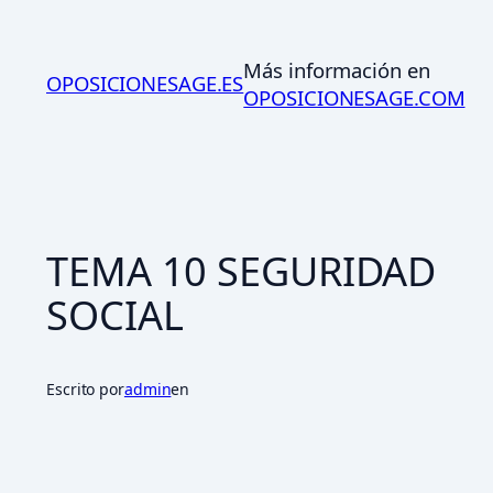
Saltar
al
Más información en
contenido
OPOSICIONESAGE.ES
OPOSICIONESAGE.COM
TEMA 10 SEGURIDAD
SOCIAL
Escrito por
admin
en