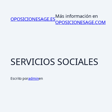
Saltar
al
Más información en
contenido
OPOSICIONESAGE.ES
OPOSICIONESAGE.COM
SERVICIOS SOCIALES
Escrito por
admin
en