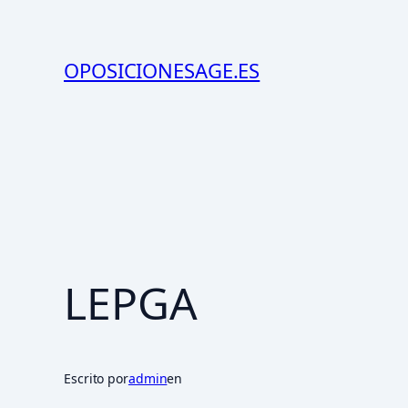
Saltar
al
OPOSICIONESAGE.ES
contenido
LEPGA
Escrito por
admin
en