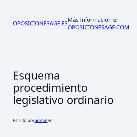
Saltar
al
Más información en
contenido
OPOSICIONESAGE.ES
OPOSICIONESAGE.COM
Esquema
procedimiento
legislativo ordinario
Escrito por
admin
en